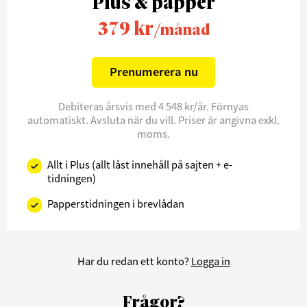
Plus & papper
379 kr
/månad
Prenumerera nu
Debiteras årsvis med 4 548 kr/år. Förnyas
automatiskt. Avsluta när du vill. Priser är angivna exkl.
moms.
Allt i Plus (allt låst innehåll på sajten + e-
tidningen)
Papperstidningen i brevlådan
Har du redan ett konto?
Logga in
Frågor?