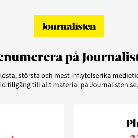
enumerera på Journalis
äldsta, största och mest inflytelserika medie
d tillgång till allt material på Journalisten.s
Pl