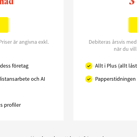
3
nad
Priser är angivna exkl.
Debiteras årsvis med
när du vil
dess företag
Allt i Plus (allt l
istansarbete och AI
Papperstidningen 
 profiler