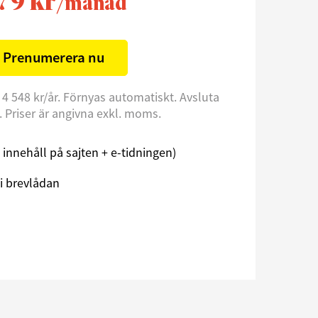
79 kr
/månad
Prenumerera nu
 4 548 kr/år. Förnyas automatiskt. Avsluta
l. Priser är angivna exkl. moms.
åst innehåll på sajten + e-tidningen)
i brevlådan