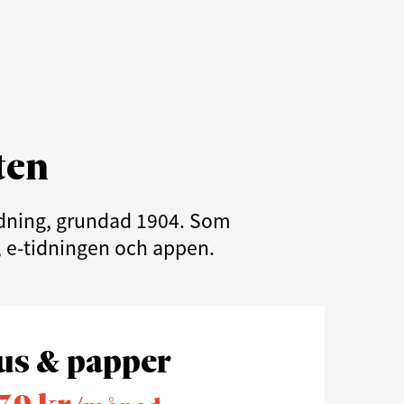
ten
tidning, grundad 1904. Som
e, e-tidningen och appen.
us & papper