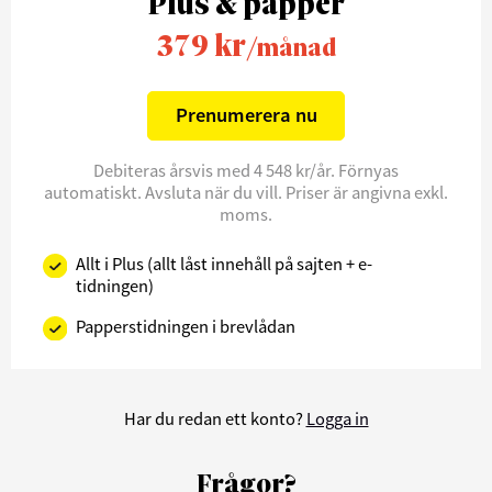
Plus & papper
379 kr
/månad
Prenumerera nu
Debiteras årsvis med 4 548 kr/år. Förnyas
automatiskt. Avsluta när du vill. Priser är angivna exkl.
moms.
Allt i Plus (allt låst innehåll på sajten + e-
tidningen)
Papperstidningen i brevlådan
Har du redan ett konto?
Logga in
Frågor?