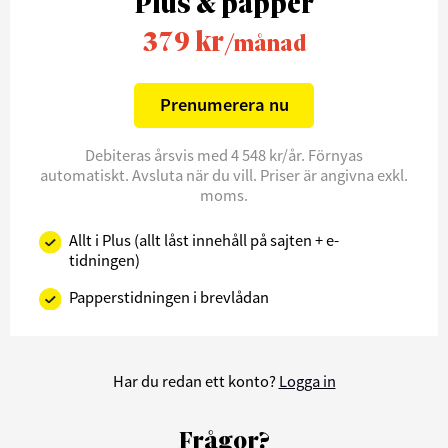
Plus & papper
379 kr
/månad
Prenumerera nu
Debiteras årsvis med 4 548 kr/år. Förnyas
automatiskt. Avsluta när du vill. Priser är angivna exkl.
moms.
Allt i Plus (allt låst innehåll på sajten + e-
tidningen)
Papperstidningen i brevlådan
Har du redan ett konto?
Logga in
Frågor?