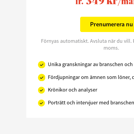
349 kr
fr.
/må
Prenumerera nu
Förnyas automatiskt. Avsluta när du vill. 
moms.
Unika granskningar av branschen och 
Fördjupningar om ämnen som löner, d
Krönikor och analyser
Porträtt och intervjuer med branschens