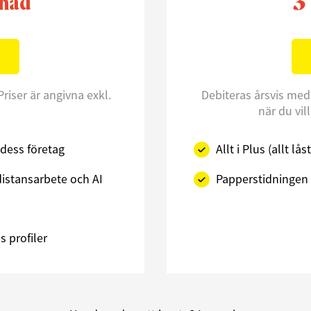
3
nad
Priser är angivna exkl.
Debiteras årsvis med
när du vil
dess företag
Allt i Plus (allt l
istansarbete och AI
Papperstidningen 
 profiler