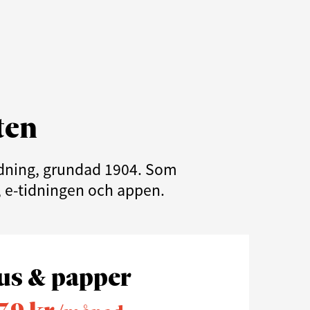
ten
tidning, grundad 1904. Som
e, e-tidningen och appen.
us & papper