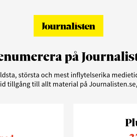
enumerera på Journalis
äldsta, största och mest inflytelserika medie
d tillgång till allt material på Journalisten.s
Pl