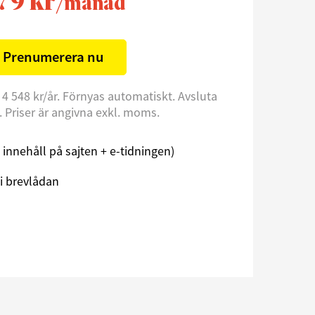
79 kr
/månad
Prenumerera nu
 4 548 kr/år. Förnyas automatiskt. Avsluta
l. Priser är angivna exkl. moms.
åst innehåll på sajten + e-tidningen)
i brevlådan