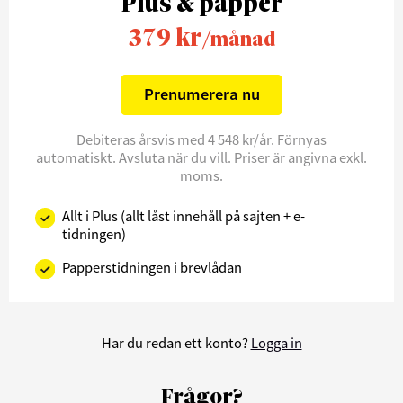
Plus & papper
379 kr
/månad
Prenumerera nu
Debiteras årsvis med 4 548 kr/år. Förnyas
automatiskt. Avsluta när du vill. Priser är angivna exkl.
moms.
Allt i Plus (allt låst innehåll på sajten + e-
tidningen)
Papperstidningen i brevlådan
Har du redan ett konto?
Logga in
Frågor?