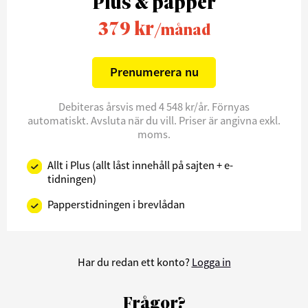
Plus & papper
379 kr
/månad
Prenumerera nu
Debiteras årsvis med 4 548 kr/år. Förnyas
automatiskt. Avsluta när du vill. Priser är angivna exkl.
moms.
Allt i Plus (allt låst innehåll på sajten + e-
tidningen)
Papperstidningen i brevlådan
Har du redan ett konto?
Logga in
Frågor?