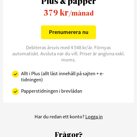
Plus & papper
379 kr
/månad
Prenumerera nu
Debiteras årsvis med 4 548 kr/år. Förnyas
automatiskt. Avsluta när du vill. Priser är angivna exkl.
moms.
Allt i Plus (allt låst innehåll på sajten + e-
tidningen)
Papperstidningen i brevlådan
Har du redan ett konto?
Logga in
Frågor?