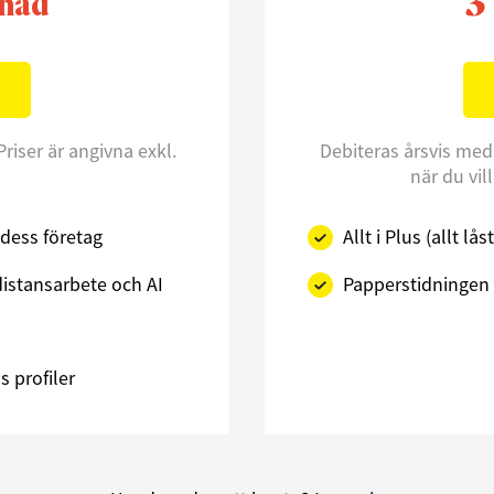
3
nad
Priser är angivna exkl.
Debiteras årsvis med
när du vil
dess företag
Allt i Plus (allt l
istansarbete och AI
Papperstidningen 
 profiler