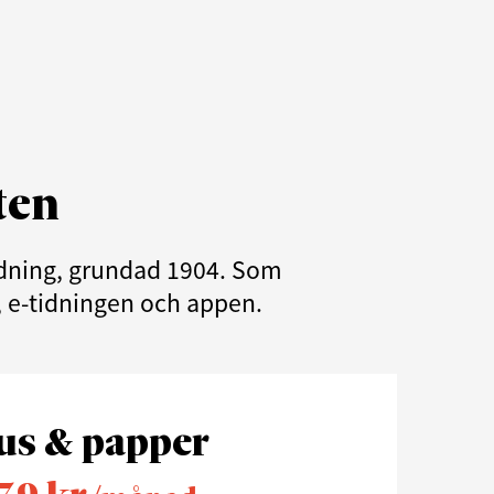
ten
tidning, grundad 1904. Som
e, e-tidningen och appen.
us & papper