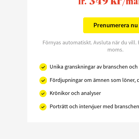
349 kr
fr.
/må
Prenumerera nu
Förnyas automatiskt. Avsluta när du vill. 
moms.
Unika granskningar av branschen och 
Fördjupningar om ämnen som löner, d
Krönikor och analyser
Porträtt och intervjuer med branschens