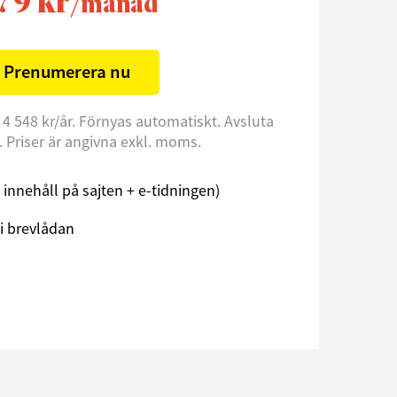
79 kr
/månad
Prenumerera nu
 4 548 kr/år. Förnyas automatiskt. Avsluta
l. Priser är angivna exkl. moms.
åst innehåll på sajten + e-tidningen)
i brevlådan