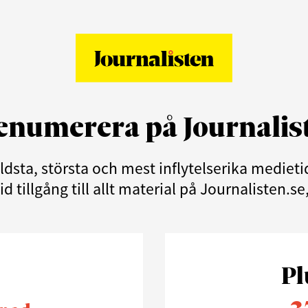
enumerera på Journalis
äldsta, största och mest inflytelserika medie
d tillgång till allt material på Journalisten.s
Pl