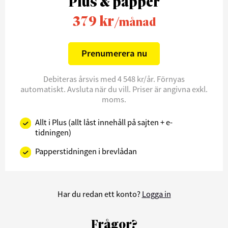
Plus & papper
379 kr
/månad
Prenumerera nu
Debiteras årsvis med 4 548 kr/år. Förnyas
automatiskt. Avsluta när du vill. Priser är angivna exkl.
moms.
Allt i Plus (allt låst innehåll på sajten + e-
tidningen)
Papperstidningen i brevlådan
Har du redan ett konto?
Logga in
Frågor?