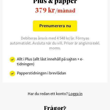
Plus & papper
379 kr
/månad
Prenumerera nu
Debiteras årsvis med 4 548 kr/år. Förnyas
automatiskt. Avsluta när du vill. Priser är angivna exkl.
moms.
Allt i Plus (allt låst innehåll på sajten + e-
tidningen)
Papperstidningen i brevlådan
Har du redan ett konto?
Logga in
Frågor?