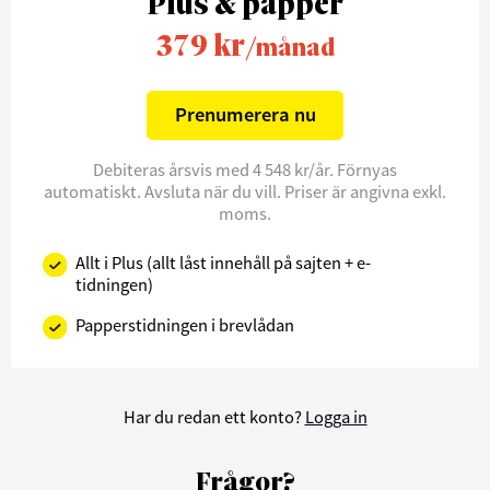
Plus & papper
379 kr
/månad
Prenumerera nu
Debiteras årsvis med 4 548 kr/år. Förnyas
automatiskt. Avsluta när du vill. Priser är angivna exkl.
moms.
Allt i Plus (allt låst innehåll på sajten + e-
tidningen)
Papperstidningen i brevlådan
Har du redan ett konto?
Logga in
Frågor?