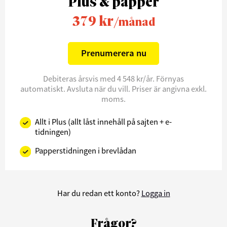
Plus & papper
379 kr
/månad
Prenumerera nu
Debiteras årsvis med 4 548 kr/år. Förnyas
automatiskt. Avsluta när du vill. Priser är angivna exkl.
moms.
Allt i Plus (allt låst innehåll på sajten + e-
tidningen)
Papperstidningen i brevlådan
Har du redan ett konto?
Logga in
Frågor?