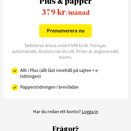
Plus & papper
379 kr
/månad
Prenumerera nu
Debiteras årsvis med 4 548 kr/år. Förnyas
automatiskt. Avsluta när du vill. Priser är angivna exkl.
moms.
Allt i Plus (allt låst innehåll på sajten + e-
tidningen)
Papperstidningen i brevlådan
Har du redan ett konto?
Logga in
Frågor?