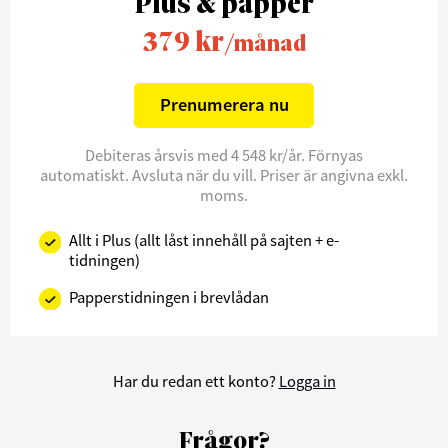
Plus & papper
379 kr
/månad
Prenumerera nu
Debiteras årsvis med 4 548 kr/år. Förnyas
automatiskt. Avsluta när du vill. Priser är angivna exkl.
moms.
Allt i Plus (allt låst innehåll på sajten + e-
tidningen)
Papperstidningen i brevlådan
Har du redan ett konto?
Logga in
Frågor?