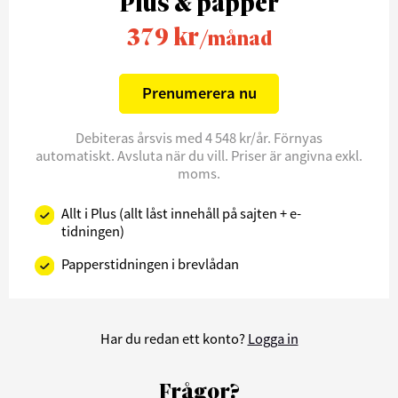
Plus & papper
379 kr
/månad
Prenumerera nu
Debiteras årsvis med 4 548 kr/år. Förnyas
automatiskt. Avsluta när du vill. Priser är angivna exkl.
moms.
Allt i Plus (allt låst innehåll på sajten + e-
tidningen)
Papperstidningen i brevlådan
Har du redan ett konto?
Logga in
Frågor?