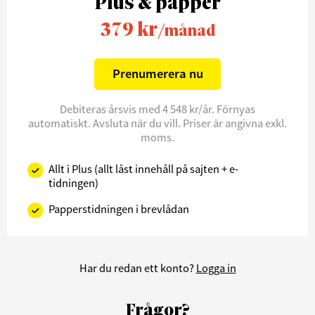
Plus & papper
379 kr
/månad
Prenumerera nu
Debiteras årsvis med 4 548 kr/år. Förnyas
automatiskt. Avsluta när du vill. Priser är angivna exkl.
moms.
Allt i Plus (allt låst innehåll på sajten + e-
tidningen)
Papperstidningen i brevlådan
Har du redan ett konto?
Logga in
Frågor?