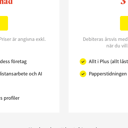
3
nad
Priser är angivna exkl.
Debiteras årsvis med
när du vil
dess företag
Allt i Plus (allt l
istansarbete och AI
Papperstidningen 
 profiler