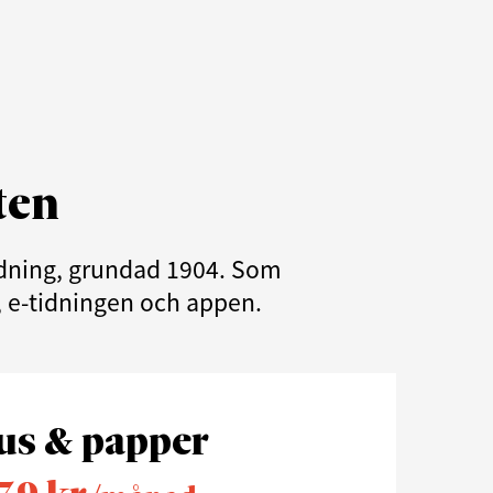
ten
tidning, grundad 1904. Som
e, e-tidningen och appen.
us & papper