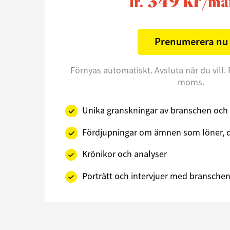
349 kr
fr.
/må
Prenumerera nu
Förnyas automatiskt. Avsluta när du vill. 
moms.
Unika granskningar av branschen och 
Fördjupningar om ämnen som löner, d
Krönikor och analyser
Porträtt och intervjuer med branschens