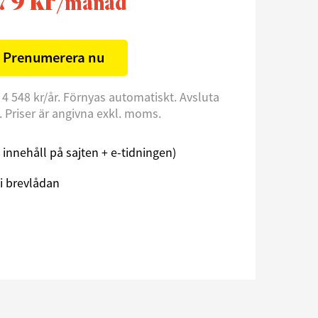
79 kr
/månad
Prenumerera nu
 4 548 kr/år. Förnyas automatiskt. Avsluta
l. Priser är angivna exkl. moms.
åst innehåll på sajten + e-tidningen)
i brevlådan