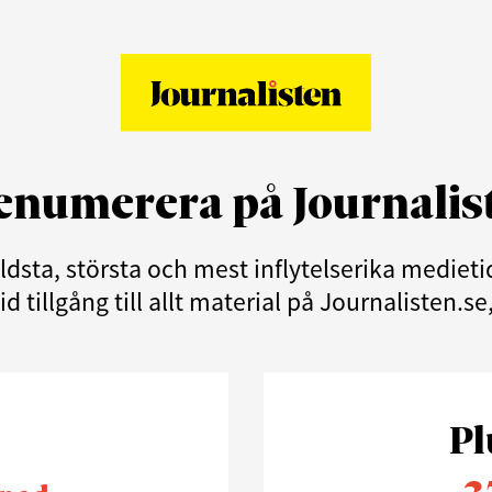
enumerera på Journalis
äldsta, största och mest inflytelserika medie
d tillgång till allt material på Journalisten.s
Pl