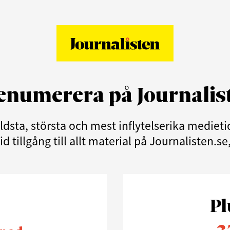
enumerera på Journalis
äldsta, största och mest inflytelserika medie
d tillgång till allt material på Journalisten.s
Pl