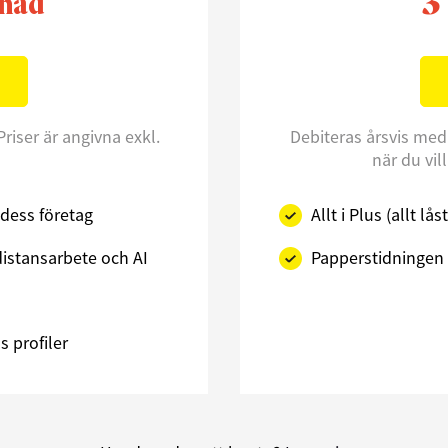
3
nad
Priser är angivna exkl.
Debiteras årsvis med
när du vil
dess företag
Allt i Plus (allt l
istansarbete och AI
Papperstidningen 
 profiler