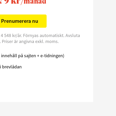
79 kr
/månad
Prenumerera nu
 4 548 kr/år. Förnyas automatiskt. Avsluta
l. Priser är angivna exkl. moms.
åst innehåll på sajten + e-tidningen)
i brevlådan