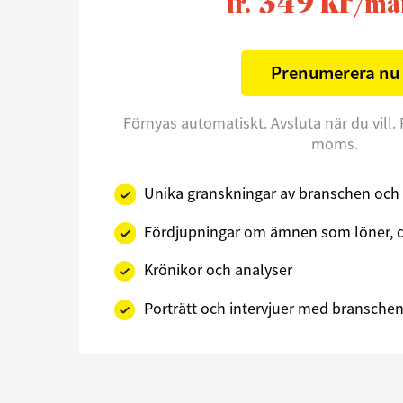
349 kr
fr.
/må
Prenumerera nu
Förnyas automatiskt. Avsluta när du vill. 
moms.
Unika granskningar av branschen och 
Fördjupningar om ämnen som löner, d
Krönikor och analyser
Porträtt och intervjuer med branschens