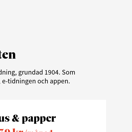
ten
tidning, grundad 1904. Som
e, e-tidningen och appen.
us & papper