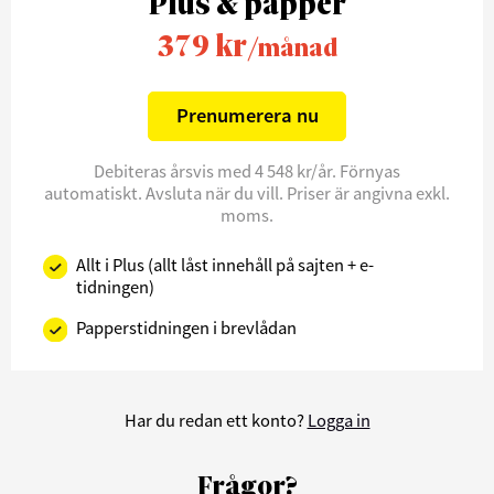
Plus & papper
379 kr
/månad
Prenumerera nu
Debiteras årsvis med 4 548 kr/år. Förnyas
automatiskt. Avsluta när du vill. Priser är angivna exkl.
moms.
Allt i Plus (allt låst innehåll på sajten + e-
tidningen)
Papperstidningen i brevlådan
Har du redan ett konto?
Logga in
Frågor?