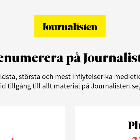
enumerera på Journalis
äldsta, största och mest inflytelserika medie
d tillgång till allt material på Journalisten.s
Pl