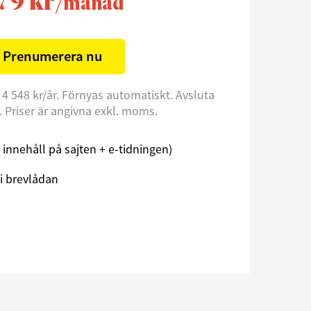
79 kr
/månad
Prenumerera nu
 4 548 kr/år. Förnyas automatiskt. Avsluta
l. Priser är angivna exkl. moms.
åst innehåll på sajten + e-tidningen)
i brevlådan