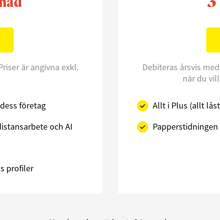
3
nad
Priser är angivna exkl.
Debiteras årsvis med
när du vil
dess företag
Allt i Plus (allt l
istansarbete och AI
Papperstidningen 
 profiler