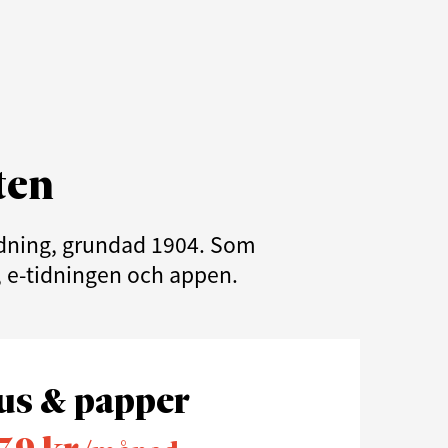
ten
tidning, grundad 1904. Som
e, e-tidningen och appen.
us & papper