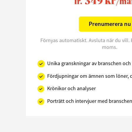
349 kr
fr.
/må
Prenumerera nu
Förnyas automatiskt. Avsluta när du vill. 
moms.
Unika granskningar av branschen och 
Fördjupningar om ämnen som löner, d
Krönikor och analyser
Porträtt och intervjuer med branschens