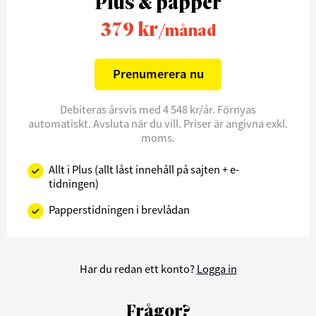
Plus & papper
379 kr
/månad
Prenumerera nu
Debiteras årsvis med 4 548 kr/år. Förnyas
automatiskt. Avsluta när du vill. Priser är angivna exkl.
moms.
Allt i Plus (allt låst innehåll på sajten + e-
tidningen)
Papperstidningen i brevlådan
Har du redan ett konto?
Logga in
Frågor?