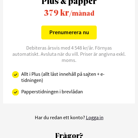
Plus & papper
379 kr
/månad
Prenumerera nu
Debiteras årsvis med 4 548 kr/år. Förnyas
automatiskt. Avsluta när du vill. Priser är angivna exkl.
moms.
Allt i Plus (allt låst innehåll på sajten + e-
tidningen)
Papperstidningen i brevlådan
Har du redan ett konto?
Logga in
Frågor?